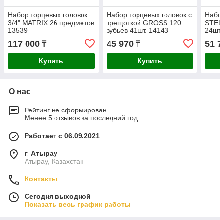
Набор торцевых головок
Набор торцевых головок с
Набо
3/4" MATRIX 26 предметов
трещоткой GROSS 120
STEL
13539
зубьев 41шт. 14143
24шт
117 000
45 970
51 
₸
₸
Купить
Купить
О нас
Рейтинг не сформирован
Менее 5 отзывов за последний год
Работает с 06.09.2021
г. Атырау
Атырау, Казахстан
Контакты
Сегодня выходной
Показать весь график работы