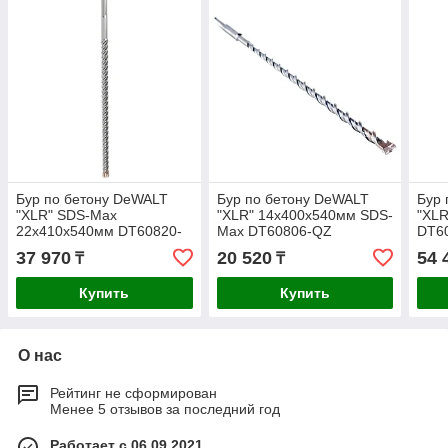
Бур по бетону DeWALT
Бур по бетону DeWALT
Бур 
"XLR" SDS-Max
"XLR" 14х400х540мм SDS-
"XL
22х410х540мм DT60820-
Max DT60806-QZ
DT6
QZ
37 970
20 520
54 
₸
₸
Купить
Купить
О нас
Рейтинг не сформирован
Менее 5 отзывов за последний год
Работает с 06.09.2021