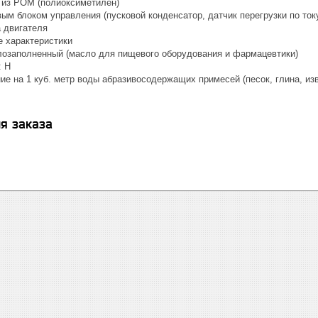
 из POM (полиоксиметилен)
ым блоком управления (пусковой конденсатор, датчик перегрузки по ток
 двигателя
 характеристики
лозаполненный (масло для пищевого оборудования и фармацевтики)
: H
е на 1 куб. метр воды абразивосодержащих примесей (песок, глина, изве
я заказа