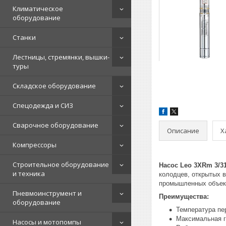
Климатическое
оборудование
Станки
Лестницы, стремянки, вышки-
туры
Складское оборудование
Спецодежда и СИЗ
Сварочное оборудование
Описание
Х
Компрессоры
Строительное оборудование
Насос Leo 3XRm 3/31
и техника
колодцев, открытых 
промышленных объекто
Пневмоинструмент и
Преимущества:
оборудование
Температура пе
Максимальная г
Насосы и мотопомпы