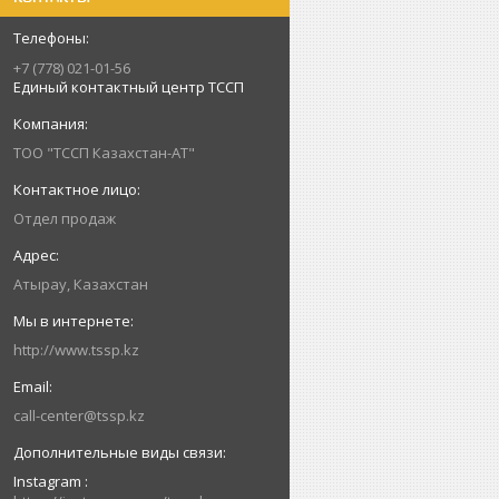
+7 (778) 021-01-56
Единый контактный центр ТССП
ТОО "ТССП Казахстан-АТ"
Отдел продаж
Атырау, Казахстан
http://www.tssp.kz
call-center@tssp.kz
Instagram