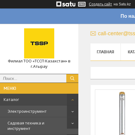
Создать сайт
на Satu.kz
По на
call-center@ts
ГЛАВНАЯ
КАТ
Филиал ТОО «ТССП Казахстан» в
г.Атырау
Каталог
Электроинструмент
Садовая техника и
инструмент