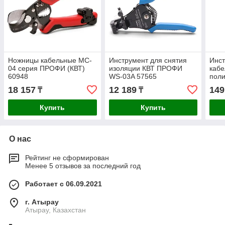
Ножницы кабельные MC-
Инструмент для снятия
Инст
04 серия ПРОФИ (КВТ)
изоляции КВТ ПРОФИ
кабе
60948
WS-03A 57565
поли
"ПР
18 157
12 189
149
₸
₸
Купить
Купить
О нас
Рейтинг не сформирован
Менее 5 отзывов за последний год
Работает с 06.09.2021
г. Атырау
Атырау, Казахстан