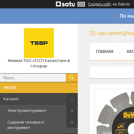
Создать сайт
на Satu.kz
По на
call-center@ts
ГЛАВНАЯ
КАТ
Филиал ТОО «ТССП Казахстан» в
г.Атырау
Каталог
Электроинструмент
Садовая техника и
инструмент