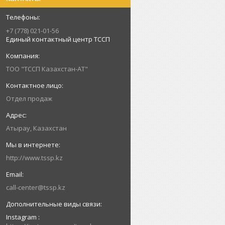
+7 (778) 021-01-56
Единый контактный центр ТССП
ТОО "ТССП Казахстан-АТ"
Отдел продаж
Атырау, Казахстан
http://www.tssp.kz
call-center@tssp.kz
Instagram