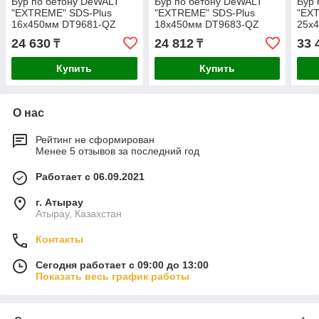
Бур по бетону DeWALT
Бур по бетону DeWALT
Бур 
"EXTREME" SDS-Plus
"EXTREME" SDS-Plus
"EX
16х450мм DT9681-QZ
18х450мм DT9683-QZ
25х
24 630
24 812
33 
₸
₸
Купить
Купить
О нас
Рейтинг не сформирован
Менее 5 отзывов за последний год
Работает с 06.09.2021
г. Атырау
Атырау, Казахстан
Контакты
Сегодня работает с 09:00 до 13:00
Показать весь график работы