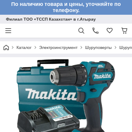
По наличию товара и цены, уточняйте по
телефону.
Филиал ТОО «ТССП Казахстан» в г.Атырау
Каталог
Электроинструмент
Шуруповерты
Шуруп