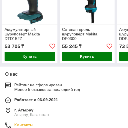
Аккумуляторный
Сетевая дрель-
Акку
шуруповёрт Makita
шуруповёрт Makita
шуру
DTD152Z
DF0300
DDF
53 705
55 245
73 
₸
₸
Купить
Купить
О нас
Рейтинг не сформирован
Менее 5 отзывов за последний год
Работает с 06.09.2021
г. Атырау
Атырау, Казахстан
Контакты