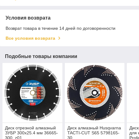
Условия возврата
Возврат товара в течение 14 дней по договоренности
Все условия возврата
Подобные товары компании
Диск отрезной алмазный
Диск алмазный Husqvarna
Диск
ЗУБР 300х25.4 мм 36665-
TACTI-CUT S65 5798165-
для 
300_z01
30
Prof