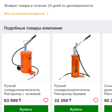
Возврат товара в течение 14 дней по договоренности
Все условия возврата
Подобные товары компании
Ручной
Ручной
Соли
солидолонагнетатель
солидолонагнетатель
ручн
Petropump с тележкой
Petropump базовая
Petr
базовая версия 150бар
версия 150бар 8кг
про
63 999
33 359
65 
₸
₸
16кг PP210014
PP210011
PP2
Купить
Купить