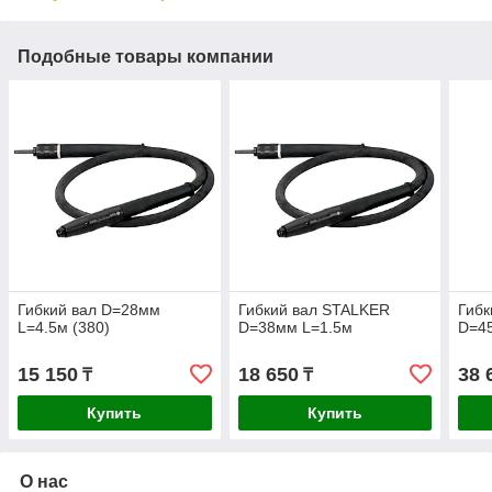
Подобные товары компании
Гибкий вал D=28мм
Гибкий вал STALKER
Гибк
L=4.5м (380)
D=38мм L=1.5м
D=4
15 150
18 650
38 
₸
₸
Купить
Купить
О нас