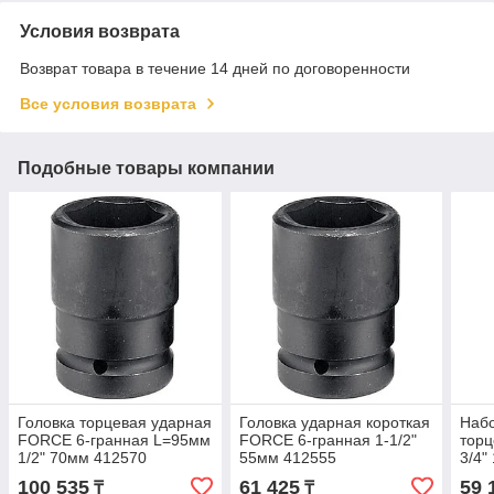
Условия возврата
Возврат товара в течение 14 дней по договоренности
Все условия возврата
Подобные товары компании
Головка торцевая ударная
Головка ударная короткая
Наб
FORCE 6-гранная L=95мм
FORCE 6-гранная 1-1/2"
торц
1/2" 70мм 412570
55мм 412555
3/4"
100 535
61 425
59 
₸
₸