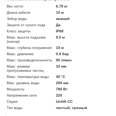
Вес нетто
6.79 кг
Длина кабеля
10 м
Забор воды
нижний
Защита от сухого хода
Да
Класс защиты
IP68
Макс. высота подъема
9.5 м
(напор)
Макс. глубина погружения
10 м
Макс. давление
0.9 бар
Макс. производительность
50 л/мин
Макс. размер
10 мм
пропускаемых частиц
Макс. температура воды
40 °C
Мин. уровень воды
200 мм
Мощность
780 Вт
Напряжение сети
220
Серия
Unilift CC
Тип воды
чистый; грязный