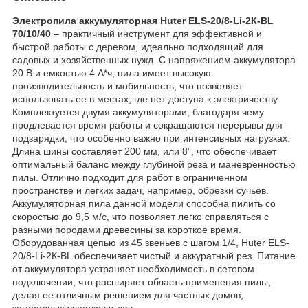
Электропила аккумуляторная Huter ELS-20/8-Li-2К-BL
70/10/40
– практичный инструмент для эффективной и
быстрой работы с деревом, идеально подходящий для
садовых и хозяйственных нужд. С напряжением аккумулятора
20 В и емкостью 4 А*ч, пила имеет высокую
производительность и мобильность, что позволяет
использовать ее в местах, где нет доступа к электричеству.
Комплектуется двумя аккумуляторами, благодаря чему
продлевается время работы и сокращаются перерывы для
подзарядки, что особенно важно при интенсивных нагрузках.
Длина шины составляет 200 мм, или 8”, что обеспечивает
оптимальный баланс между глубиной реза и маневренностью
пилы. Отлично подходит для работ в ограниченном
пространстве и легких задач, например, обрезки сучьев.
Аккумуляторная пила данной модели способна пилить со
скоростью до 9,5 м/с, что позволяет легко справляться с
разными породами древесины за короткое время.
Оборудованная цепью из 45 звеньев с шагом 1/4, Huter ELS-
20/8-Li-2К-BL обеспечивает чистый и аккуратный рез. Питание
от аккумулятора устраняет необходимость в сетевом
подключении, что расширяет область применения пилы,
делая ее отличным решением для частных домов,
загородных участков и дач.