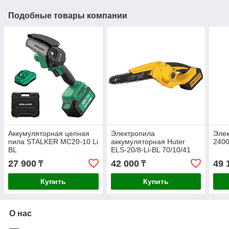
Подобные товары компании
Аккумуляторная цепная
Электропила
Элек
пила STALKER MC20-10 Li
аккумуляторная Huter
2400
BL
ELS-20/8-Li-BL 70/10/41
27 900
42 000
49 
₸
₸
Купить
Купить
О нас