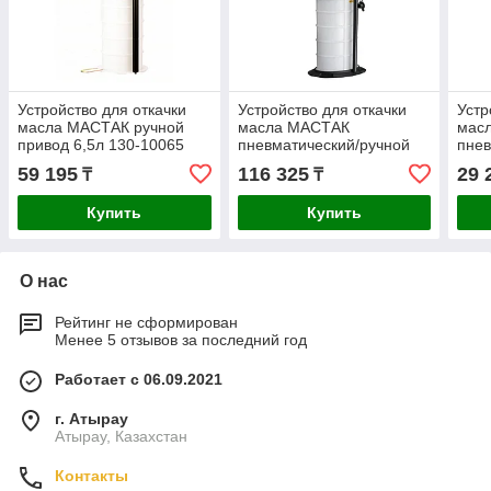
Устройство для откачки
Устройство для откачки
Устр
масла МАСТАК ручной
масла МАСТАК
масл
привод 6,5л 130-10065
пневматический/ручной
пнев
привод 9,5л 130-00095
Auto
59 195
116 325
29 
₸
₸
Купить
Купить
О нас
Рейтинг не сформирован
Менее 5 отзывов за последний год
Работает с 06.09.2021
г. Атырау
Атырау, Казахстан
Контакты