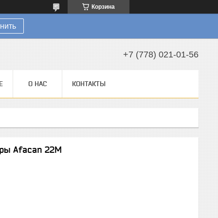
Корзина
нить
+7 (778) 021-01-56
Е
О НАС
КОНТАКТЫ
уры Afacan 22М