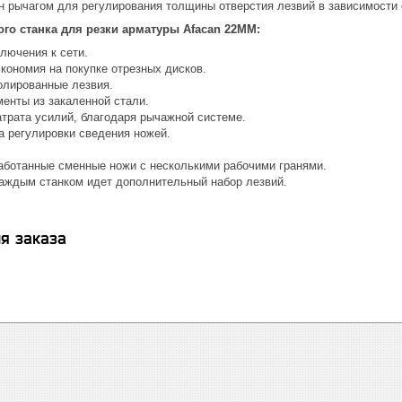
 рычагом для регулирования толщины отверстия лезвий в зависимости 
го станка для резки арматуры Afacan 22MM:
лючения к сети.
кономия на покупке отрезных дисков.
олированные лезвия.
енты из закаленной стали.
трата усилий, благодаря рычажной системе.
а регулировки сведения ножей.
аботанные сменные ножи с несколькими рабочими гранями.
каждым станком идет дополнительный набор лезвий.
я заказа