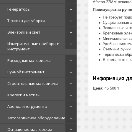
Afacan 22MM оснащен
Генераторы
Преимущества ручно
Не требует подк
Техника для уборки
Существенная э
Закаленные и п
Электрика и свет
Крепежные элем
Минимальная за
Измерительные приборы и
Удобная систем
инструмент
Съемные ручки.
Термически обр
В комплекте с 
Расходные материалы
Ручной инструмент
Информация дл
Строительные материалы
Цена:
46 500 ₸
Крепеж и метизы
Аренда инструмента
Автосервисное оборудование
Оснащение мастерских