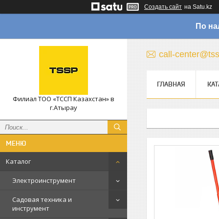
Создать сайт
на Satu.kz
По на
call-center@ts
ГЛАВНАЯ
КАТ
Филиал ТОО «ТССП Казахстан» в
г.Атырау
Каталог
Электроинструмент
Садовая техника и
инструмент