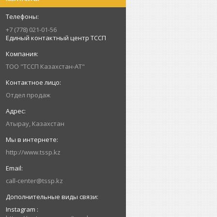
+7 (778) 021-01-56
Единый контактный центр ТССП
ТОО "ТССП Казахстан-АТ"
Отдел продаж
Атырау, Казахстан
http://www.tssp.kz
call-center@tssp.kz
Instagram