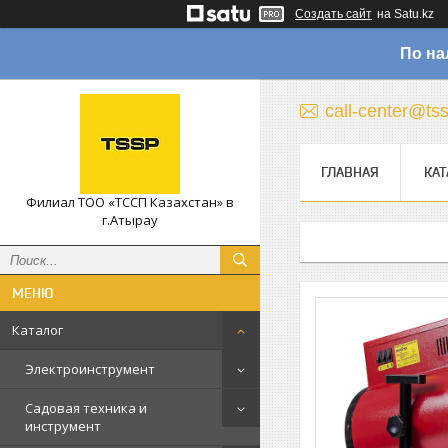
Создать сайт
на Satu.kz
По на
call-center@ts
ГЛАВНАЯ
КАТ
Филиал ТОО «ТССП Казахстан» в
г.Атырау
Каталог
Электроинструмент
Садовая техника и
инструмент