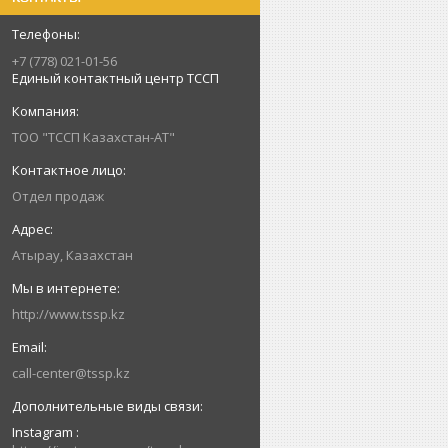
+7 (778) 021-01-56
Единый контактный центр ТССП
ТОО "ТССП Казахстан-АТ"
Отдел продаж
Атырау, Казахстан
http://www.tssp.kz
call-center@tssp.kz
Instagram