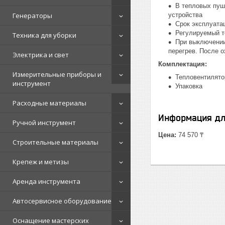
В тепловых пуш
Генераторы
устройства
Срок эксплуата
Регулируемый т
Техника для уборки
При выключении
перегрев. После 
Электрика и свет
Комплектация:
Измерительные приборы и
Тепловентилято
инструмент
Упаковка
Расходные материалы
Информация дл
Ручной инструмент
Цена:
74 570 ₸
Строительные материалы
Крепеж и метизы
Аренда инструмента
Автосервисное оборудование
Оснащение мастерских