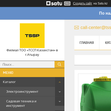
Создать сайт
на Satu.kz
По на
call-center@ts
ГЛАВНАЯ
КАТ
Филиал ТОО «ТССП Казахстан» в
г.Атырау
Каталог
Электроинструмент
Садовая техника и
инструмент