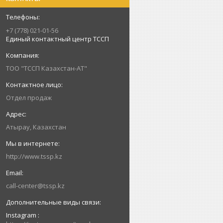
+7 (778) 021-01-56
Единый контактный центр ТССП
ТОО "ТССП Казахстан-АТ"
Отдел продаж
Атырау, Казахстан
http://www.tssp.kz
call-center@tssp.kz
Instagram