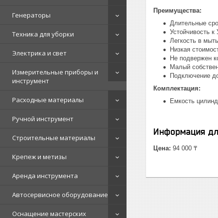
Преимущества:
Генераторы
Длительные сро
Устойчивость к
Техника для уборки
Легкость в мыт
Низкая стоимос
Электрика и свет
Не подвержен к
Малый собстве
Измерительные приборы и
Подключение до
инструмент
Комплектация:
Расходные материалы
Емкость цилинд
Ручной инструмент
Информация дл
Строительные материалы
Цена:
94 000 ₸
Крепеж и метизы
Аренда инструмента
Автосервисное оборудование
Оснащение мастерских