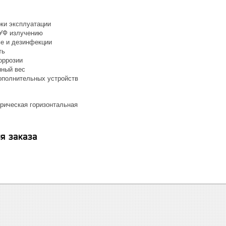
ки эксплуатации
 УФ излучению
ье и дезинфекции
ть
оррозии
нный вес
полнительных устройств
рическая горизонтальная
я заказа