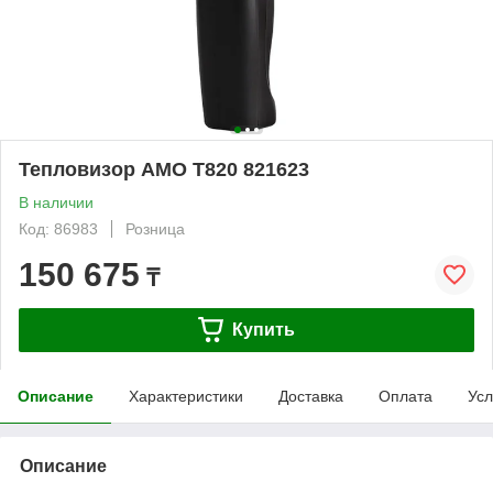
Тепловизор AMO T820 821623
В наличии
Код: 86983
Розница
150 675
₸
Купить
Описание
Характеристики
Доставка
Оплата
Усл
Описание