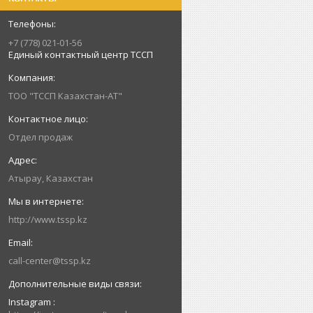
+7 (778) 021-01-56
Единый контактный центр ТССП
ТОО "ТССП Казахстан-АТ"
Отдел продаж
Атырау, Казахстан
http://www.tssp.kz
call-center@tssp.kz
Instagram