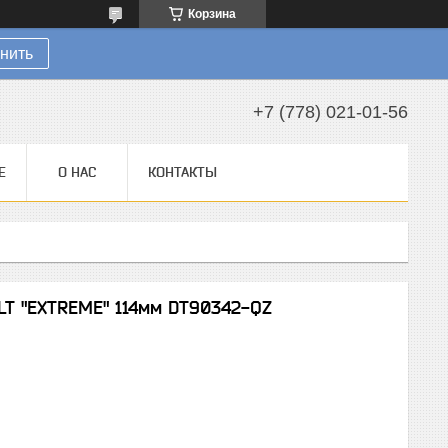
Корзина
нить
+7 (778) 021-01-56
Е
О НАС
КОНТАКТЫ
LT "EXTREME" 114мм DT90342-QZ