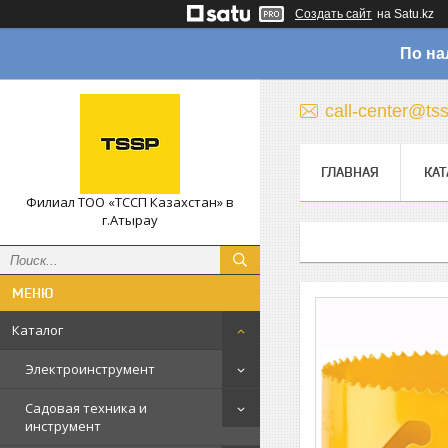
Создать сайт
на Satu.kz
По на
call-center@ts
ГЛАВНАЯ
КАТ
Филиал ТОО «ТССП Казахстан» в
г.Атырау
Каталог
Электроинструмент
Садовая техника и
инструмент