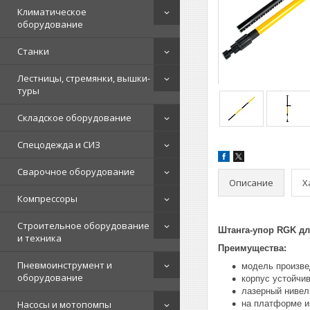
Климатическое
оборудование
Станки
Лестницы, стремянки, вышки-
туры
Складское оборудование
Спецодежда и СИЗ
Сварочное оборудование
Описание
Х
Компрессоры
Строительное оборудование
Штанга-упор RGK дл
и техника
Преимущества:
Пневмоинструмент и
модель произве
оборудование
корпус устойчи
лазерный нивел
Насосы и мотопомпы
на платформе и