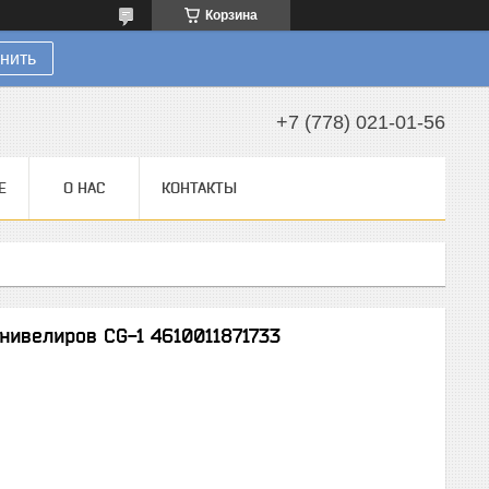
Корзина
нить
+7 (778) 021-01-56
Е
О НАС
КОНТАКТЫ
нивелиров CG-1 4610011871733