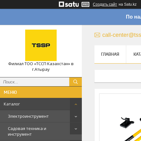
Создать сайт
на Satu.kz
По на
call-center@ts
ГЛАВНАЯ
КАТ
Филиал ТОО «ТССП Казахстан» в
г.Атырау
Каталог
Электроинструмент
Садовая техника и
инструмент