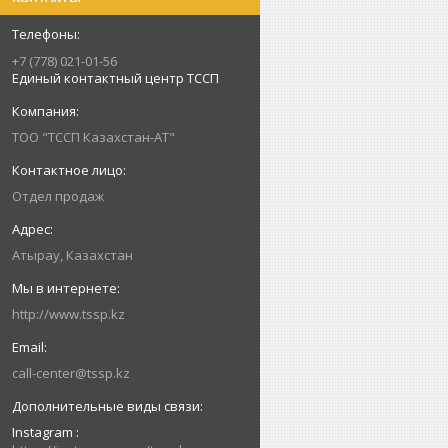
+7 (778) 021-01-56
Единый контактный центр ТССП
ТОО "ТССП Казахстан-АТ"
Отдел продаж
Атырау, Казахстан
http://www.tssp.kz
call-center@tssp.kz
Instagram