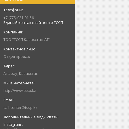
+7 (778) 021-01-56
Единый контактный центр ТССП
ТОО "ТССП Казахстан-АТ"
Отдел продаж
Атырау, Казахстан
http://www.tssp.kz
call-center@tssp.kz
Instagram