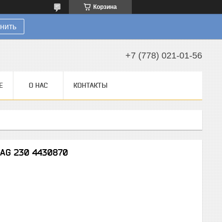
Корзина
нить
+7 (778) 021-01-56
Е
О НАС
КОНТАКТЫ
-AG 230 4430870