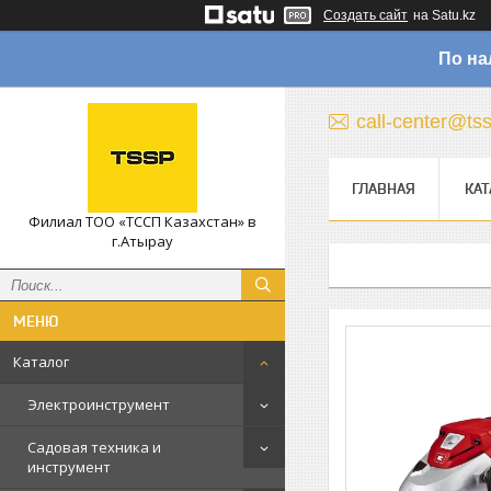
Создать сайт
на Satu.kz
По на
call-center@ts
ГЛАВНАЯ
КАТ
Филиал ТОО «ТССП Казахстан» в
г.Атырау
Каталог
Электроинструмент
Садовая техника и
инструмент