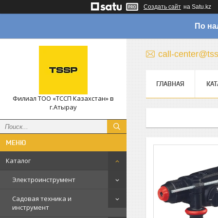
Создать сайт
на Satu.kz
По на
call-center@ts
ГЛАВНАЯ
КАТ
Филиал ТОО «ТССП Казахстан» в
г.Атырау
Каталог
Электроинструмент
Садовая техника и
инструмент