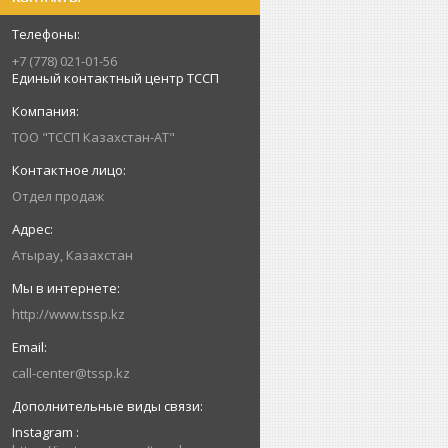
+7 (778) 021-01-56
Единый контактный центр ТССП
ТОО "ТССП Казахстан-АТ"
Отдел продаж
Атырау, Казахстан
http://www.tssp.kz
call-center@tssp.kz
Instagram