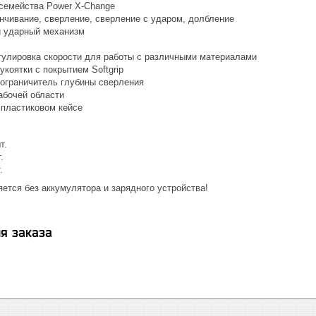
семейства Power X-Change
инчивание, сверление, сверление с ударом, долбление
 ударный механизм
гулировка скорости для работы с различными материалами
коятки с покрытием Softgrip
ограничитель глубины сверления
абочей области
 пластиковом кейсе
т.
.
.
ется без аккумулятора и зарядного устройства!
я заказа