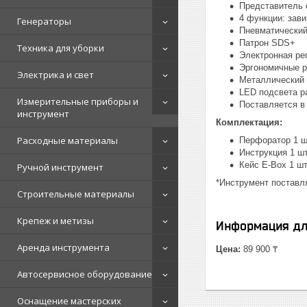
Представитель 
4 функции: зав
Генераторы
Пневматический
Патрон SDS+
Техника для уборки
Электронная ре
Эргономичные ру
Электрика и свет
Металлический 
LED подсвета р
Измерительные приборы и
Поставляется в
инструмент
Комплектация:
Расходные материалы
Перфоратор 1 ш
Инструкция 1 шт
Кейс E-Box 1 шт
Ручной инструмент
*Инструмент поставля
Строительные материалы
Крепеж и метизы
Информация дл
Аренда инструмента
Цена:
89 900 ₸
Автосервисное оборудование
Оснащение мастерских