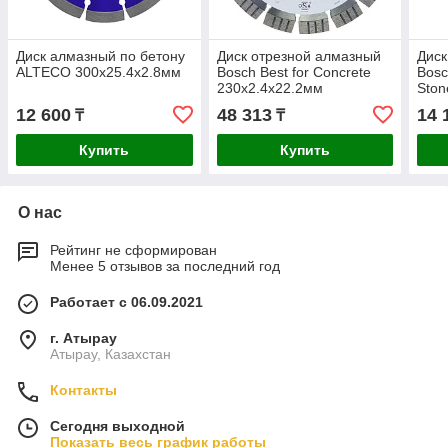
Диск алмазный по бетону
Диск отрезной алмазный
Диск
ALTECO 300x25.4x2.8мм
Bosch Best for Concrete
Bosc
230x2.4x22.2мм
Ston
2608602655
260
12 600
48 313
14 
₸
₸
Купить
Купить
О нас
Рейтинг не сформирован
Менее 5 отзывов за последний год
Работает с 06.09.2021
г. Атырау
Атырау, Казахстан
Контакты
Сегодня выходной
Показать весь график работы