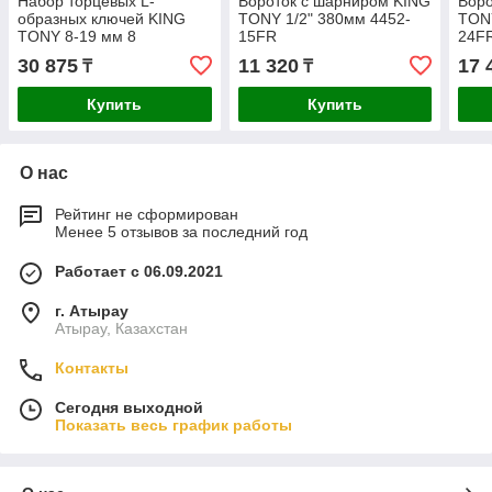
Набор торцевых L-
Вороток с шарниром KING
Воро
образных ключей KING
TONY 1/2" 380мм 4452-
TONY
TONY 8-19 мм 8
15FR
24F
предметов 1808MR
30 875
11 320
17 
₸
₸
Купить
Купить
О нас
Рейтинг не сформирован
Менее 5 отзывов за последний год
Работает с 06.09.2021
г. Атырау
Атырау, Казахстан
Контакты
Сегодня выходной
Показать весь график работы