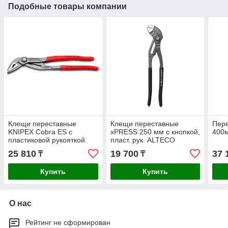
Подобные товары компании
Клещи переставные
Клещи переставные
Пере
KNIPEX Cobra ES с
xPRESS 250 мм с кнопкой,
400
пластиковой рукояткой
пласт. рук. ALTECO
250мм 8751250
Industrial 0705-1K-250-X
25 810
19 700
37 
₸
₸
Купить
Купить
О нас
Рейтинг не сформирован