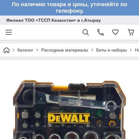
По наличию товара и цены, уточняйте по
телефону.
Филиал ТОО «ТССП Казахстан» в г.Атырау
Каталог
Расходные материалы
Биты и наборы
Н