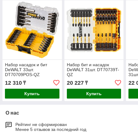
Набор насадок и бит
Набор бит и насадок
Набо
DeWALT 33шт.
DeWALT 31шт. DT70739T-
DeW
DT70709POS-QZ
QZ
31ш
12 310
20 227
22 
₸
₸
Купить
Купить
О нас
Рейтинг не сформирован
Менее 5 отзывов за последний год