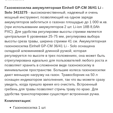
Газонокосилка аккумуляторная Einhell GP-CM 36/41 Li -
Solo 3413275
- высококачественный, надежный и очень
мощный инструмент, позволяющий на одном заряде
аккумуляторов заботиться о газонах площадью до 1 000 м.кв.
(при использовании аккумуляторов 2 шт. Li-ion 18B 8,0Аh
PXC). Для удобства регулировки высоты стрижки является
центральная 6 уровневая 25-75 мм, регулировка выбора
высоты среза травы, ширина стрижки 41 см. Аккумуляторная
газонокосилка Einhell GP-CM 36/41 Li - Solo оснащена
складной алюминиевой длинной ручкой, которая
регулируется по высоте в трех положениях, она может быть
отрегулирована идеально для пользователей любого роста и
позволяет хранить в сложенном виде газонокосилку в
минимальном пространстве. Большие колеса газонокосилки
дают меньшую нагрузку на газон. Травосборник на 50 л
оснащен индикатором заполнения, так что вы можете сразу
увидеть, когда пришло время его очистить. Встроенный
гребень для травы позволяет стричь траву по краю. Для
удобства транспортировки существует встроенная ручка.
Комплектация:
Газонокосилка 1 шт.