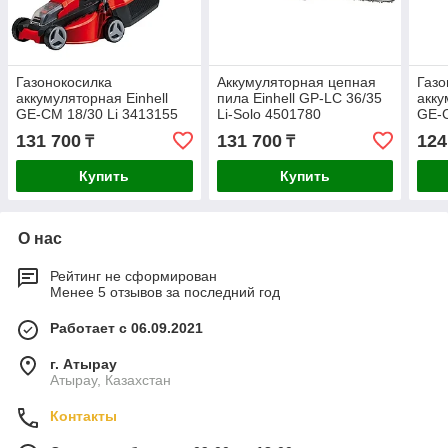
Газонокосилка
Аккумуляторная цепная
Газо
аккумуляторная Einhell
пила Einhell GP-LC 36/35
акку
GE-CM 18/30 Li 3413155
Li-Solo 4501780
GE-C
341
131 700
131 700
124
₸
₸
Купить
Купить
О нас
Рейтинг не сформирован
Менее 5 отзывов за последний год
Работает с 06.09.2021
г. Атырау
Атырау, Казахстан
Контакты