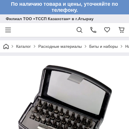
По наличию товара и цены, уточняйте по
телефону.
Филиал ТОО «ТССП Казахстан» в г.Атырау
Каталог
Расходные материалы
Биты и наборы
Н