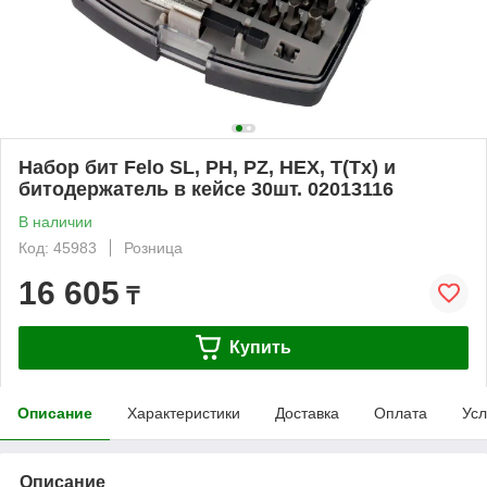
Набор бит Felo SL, PH, PZ, HEX, T(Tx) и
битодержатель в кейсе 30шт. 02013116
В наличии
Код: 45983
Розница
16 605
₸
Купить
Описание
Характеристики
Доставка
Оплата
Усл
Описание