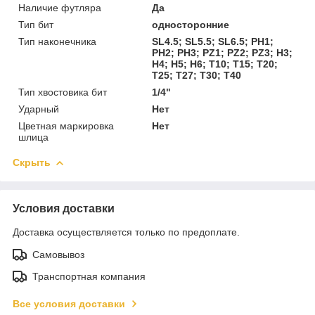
Наличие футляра
Да
Тип бит
односторонние
Тип наконечника
SL4.5; SL5.5; SL6.5; PH1;
PH2; PH3; PZ1; PZ2; PZ3; H3;
H4; H5; H6; T10; T15; T20;
T25; T27; T30; T40
Тип хвостовика бит
1/4"
Ударный
Нет
Цветная маркировка
Нет
шлица
Скрыть
Условия доставки
Доставка осуществляется только по предоплате.
Самовывоз
Транспортная компания
Все условия доставки