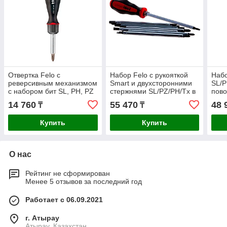
Отвертка Felo с
Набор Felo с рукояткой
Набо
реверсивным механизмом
Smart и двухсторонними
SL/P
с набором бит SL, PH, PZ
стержнями SL/PZ/PH/Tx в
пово
8шт. 37400405
чехле 06080904
Ergo
14 760
55 470
48 
₸
₸
060
Купить
Купить
О нас
Рейтинг не сформирован
Менее 5 отзывов за последний год
Работает с 06.09.2021
г. Атырау
Атырау, Казахстан