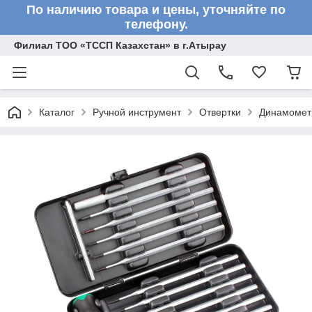
По наличию товара и цены, уточняйте по
телефону.
Филиал ТОО «ТССП Казахстан» в г.Атырау
Каталог
Ручной инструмент
Отвертки
Динамометр