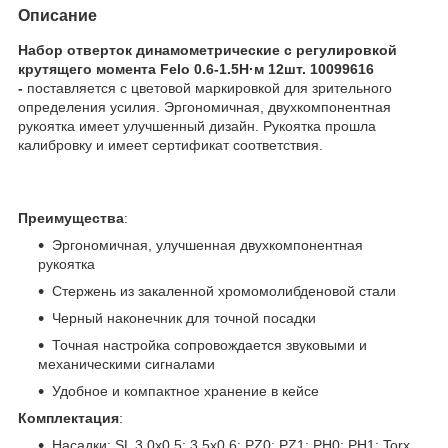
Описание
Набор отверток динамометрические c регулировкой
крутящего момента Felo 0.6-1.5Н·м 12шт. 10099616
-
поставляется с цветовой маркировкой для зрительного
определения усилия. Эргономичная, двухкомпонентная
рукоятка имеет улучшенный дизайн. Рукоятка прошла
калибровку и имеет сертификат соответствия.
Преимущества
:
Эргономичная, улучшенная двухкомпонентная
рукоятка
Стержень из закаленной хромомолибденовой стали
Черный наконечник для точной посадки
Точная настройка сопровождается звуковыми и
механическими сигналами
Удобное и компактное хранение в кейсе
Комплектация
:
Насадки: SL 3.0x0.5; 3.5x0.6; PZ0; PZ1; PH0; PH1; Torx