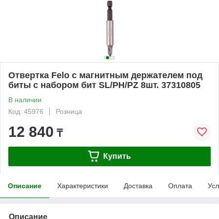
Отвертка Felo с магнитным держателем под
биты с набором бит SL/PH/PZ 8шт. 37310805
В наличии
Код: 45976
Розница
12 840
₸
Купить
Описание
Характеристики
Доставка
Оплата
Усл
Описание