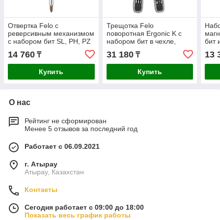
Отвертка Felo с
Трещотка Felo
Набо
реверсивным механизмом
поворотная Ergonic K с
маг
с набором бит SL, PH, PZ
набором бит в чехле,
бит 
8шт. 37400405
16шт. 06071604
голо
14 760
31 180
13 
₸
₸
DT7
Купить
Купить
О нас
Рейтинг не сформирован
Менее 5 отзывов за последний год
Работает с 06.09.2021
г. Атырау
Атырау, Казахстан
Контакты
Сегодня работает с 09:00 до 18:00
Показать весь график работы