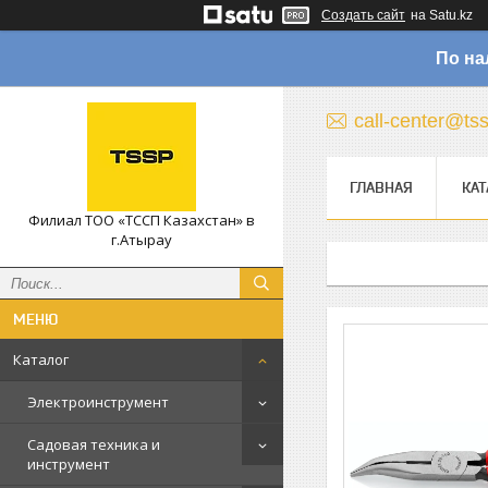
Создать сайт
на Satu.kz
По на
call-center@ts
ГЛАВНАЯ
КАТ
Филиал ТОО «ТССП Казахстан» в
г.Атырау
Каталог
Электроинструмент
Садовая техника и
инструмент