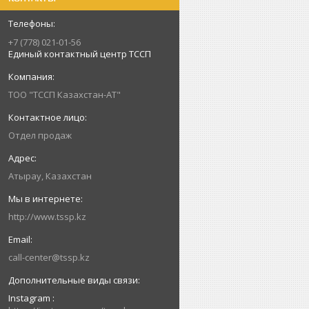
+7 (778) 021-01-56
Единый контактный центр ТССП
ТОО "ТССП Казахстан-АТ"
Отдел продаж
Атырау, Казахстан
http://www.tssp.kz
call-center@tssp.kz
Instagram