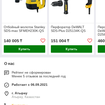
Отбойный молоток Stanley
Перфоратор DeWALT
Пер
SDS-max SFMEH230K-QS
SDS-Plus D25134K-QS
DeW
D25
140 005
151 004
460
₸
₸
Купить
Купить
О нас
Рейтинг не сформирован
Менее 5 отзывов за последний год
Работает с 06.09.2021
г. Атырау
Атырау, Казахстан