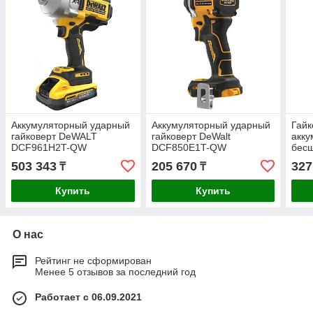
Аккумуляторный ударный
Аккумуляторный ударный
Гайк
гайковерт DeWALT
гайковерт DeWalt
акк
DCF961H2T-QW
DCF850E1T-QW
бес
DCF
503 343
205 670
327
₸
₸
Купить
Купить
О нас
Рейтинг не сформирован
Менее 5 отзывов за последний год
Работает с 06.09.2021