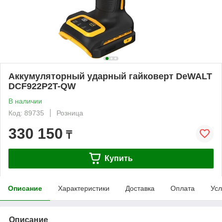
Аккумуляторный ударный гайковерт DeWALT
DCF922P2T-QW
В наличии
Код: 89735
Розница
330 150
₸
Купить
Описание
Характеристики
Доставка
Оплата
Усл
Описание