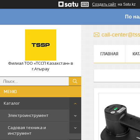
Создать сайт
на Satu.kz
По на
call-center@ts
ГЛАВНАЯ
КАТ
Филиал ТОО «ТССП Казахстан» в
г.Атырау
Каталог
Электроинструмент
Садовая техника и
инструмент