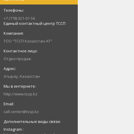
+7 (778) 021-01-56
Единый контактный центр ТССП
ТОО "ТССП Казахстан-АТ"
Отдел продаж
Атырау, Казахстан
http://www.tssp.kz
call-center@tssp.kz
Instagram