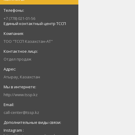
+7 (778) 021-01-56
Единый контактный центр ТССП
ТОО "ТССП Казахстан-АТ"
Отдел продаж
Атырау, Казахстан
http://www.tssp.kz
call-center@tssp.kz
Instagram