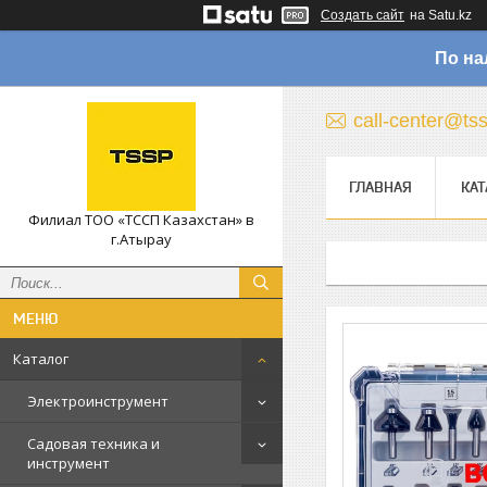
Создать сайт
на Satu.kz
По на
call-center@ts
ГЛАВНАЯ
КАТ
Филиал ТОО «ТССП Казахстан» в
г.Атырау
Каталог
Электроинструмент
Садовая техника и
инструмент