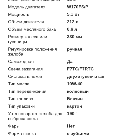
Модель двигателя
W170FS/P
Мощность
5.1 Вт
Объем двигателя
212 л
Объем масляного бака
0.6 л
Размер колеса или
330 мм
гусеницы
Регулировка положения
ручная
желоба
Самоходная
Да
Свеча зажигания
F7TC/F7RTC
Система шнеков
двухступенчатая
Тип масла
10W-40
Тип передвижения
колесный
Тип топлива
Бензин
Тип упаковки
картон
Угол поворота желоба для
190 °
выброса снега
Фары
Нет
Форма шнека
с зубьями