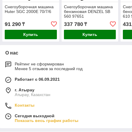
Снегоуборочная машина
Снегоуборочная машина
Сне
Huter SGC 2000E 70/7/6
бензиновая DENZEL SB
бен
560 97651
610 
91 290
337 780
431
₸
₸
Купить
Купить
О нас
Рейтинг не сформирован
Менее 5 отзывов за последний год
Работает с 06.09.2021
г. Атырау
Атырау, Казахстан
Контакты
Сегодня выходной
Показать весь график работы