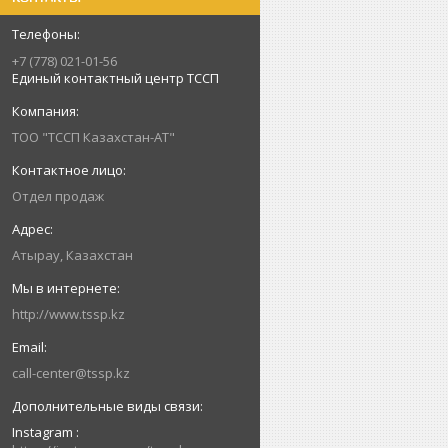
+7 (778) 021-01-56
Единый контактный центр ТССП
ТОО "ТССП Казахстан-АТ"
Отдел продаж
Атырау, Казахстан
http://www.tssp.kz
call-center@tssp.kz
Instagram