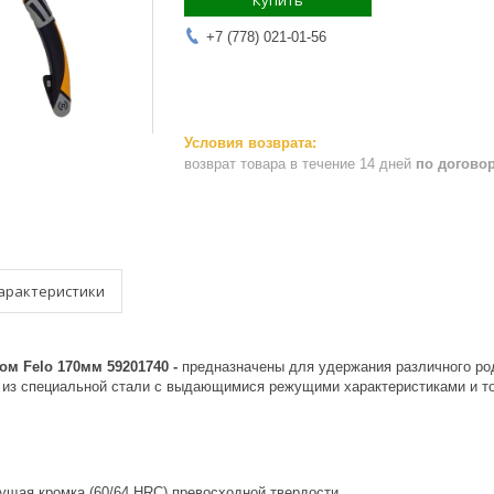
Купить
+7 (778) 021-01-56
возврат товара в течение 14 дней
по догово
арактеристики
ом Felo 170мм 59201740 -
предназначены для удержания различного род
 из специальной стали с выдающимися режущими характеристиками и то
ущая кромка (60/64 HRC) превосходной твердости