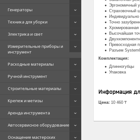
Эргономичный у
Генераторы
Страховочный ш
Индивидуально 
Техника для уборки
Точно зазубрен
Хромированная 
Высочайшая точ
Электрика и свет
Двухкомпонентн
Превосходная п
Измерительные приборы и
Разъем SystemC
инструмент
Комплектация:
Расходные материалы
Длинногубцы
Упаковка
Ручной инструмент
Строительные материалы
Информация дл
Крепеж и метизы
Цена:
10 460 ₸
Аренда инструмента
Автосервисное оборудование
Оснащение мастерских