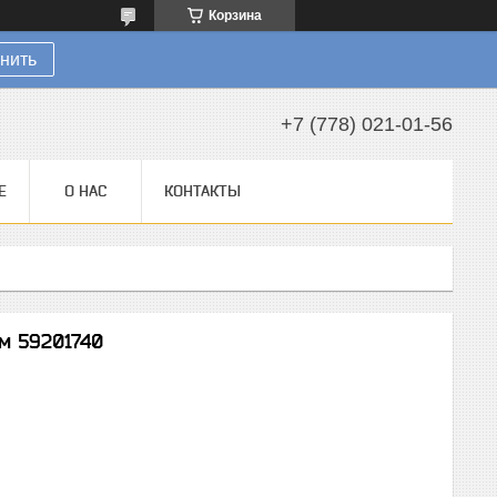
Корзина
нить
+7 (778) 021-01-56
Е
О НАС
КОНТАКТЫ
м 59201740