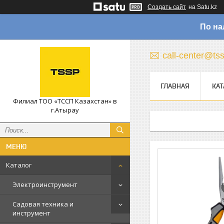
Создать сайт
на Satu.kz
По на
call-center@ts
ГЛАВНАЯ
КАТ
Филиал ТОО «ТССП Казахстан» в
г.Атырау
Каталог
Электроинструмент
Садовая техника и
инструмент