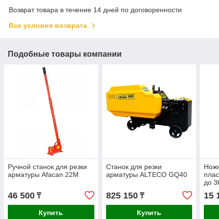
Возврат товара в течение 14 дней по договоренности
Все условия возврата
Подобные товары компании
Ручной станок для резки
Станок для резки
Ножн
арматуры Afacan 22М
арматуры ALTECO GQ40
пла
до 
46 500
825 150
15 
₸
₸
Купить
Купить