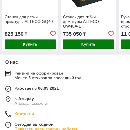
Станок для резки
Станок для гибки
Рука
арматуры ALTECO GQ40
арматуры ALTECO
про
GW40A-1
стро
SEM
825 150
735 050
11 
₸
₸
1м
Купить
Купить
О нас
Рейтинг не сформирован
Менее 5 отзывов за последний год
Работает с 06.09.2021
г. Атырау
Атырау, Казахстан
Контакты
Сегодня выходной
Показать весь график работы