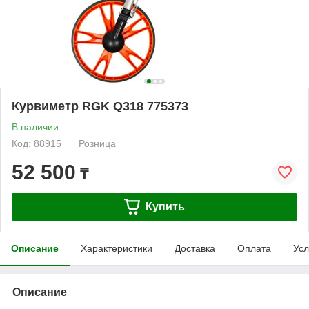
Курвиметр RGK Q318 775373
В наличии
Код: 88915
Розница
52 500
₸
Купить
Описание
Характеристики
Доставка
Оплата
Усл
Описание