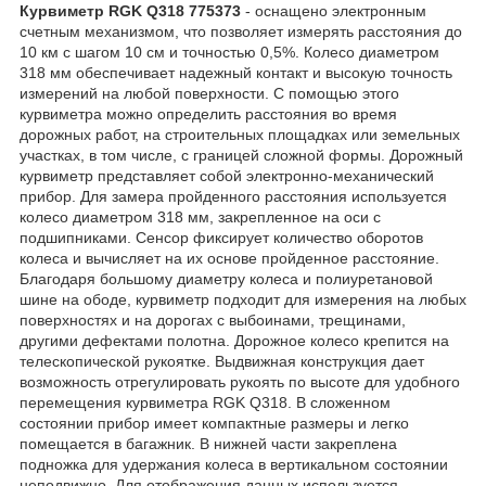
Курвиметр RGK Q318 775373
- оснащено электронным
счетным механизмом, что позволяет измерять расстояния до
10 км с шагом 10 см и точностью 0,5%. Колесо диаметром
318 мм обеспечивает надежный контакт и высокую точность
измерений на любой поверхности. С помощью этого
курвиметра можно определить расстояния во время
дорожных работ, на строительных площадках или земельных
участках, в том числе, с границей сложной формы. Дорожный
курвиметр представляет собой электронно-механический
прибор. Для замера пройденного расстояния используется
колесо диаметром 318 мм, закрепленное на оси с
подшипниками. Сенсор фиксирует количество оборотов
колеса и вычисляет на их основе пройденное расстояние.
Благодаря большому диаметру колеса и полиуретановой
шине на ободе, курвиметр подходит для измерения на любых
поверхностях и на дорогах с выбоинами, трещинами,
другими дефектами полотна. Дорожное колесо крепится на
телескопической рукоятке. Выдвижная конструкция дает
возможность отрегулировать рукоять по высоте для удобного
перемещения курвиметра RGK Q318. В сложенном
состоянии прибор имеет компактные размеры и легко
помещается в багажник. В нижней части закреплена
подножка для удержания колеса в вертикальном состоянии
неподвижно. Для отображения данных используется