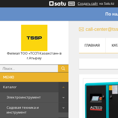
Создать сайт
на Satu.kz
По на
call-center@ts
ГЛАВНАЯ
КАТ
Филиал ТОО «ТССП Казахстан» в
г.Атырау
Каталог
Электроинструмент
Садовая техника и
инструмент