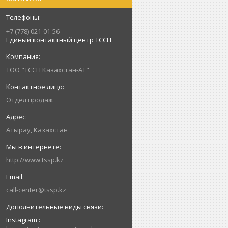
+7 (778) 021-01-56
Единый контактный центр ТССП
ТОО "ТССП Казахстан-АТ"
Отдел продаж
Атырау, Казахстан
http://www.tssp.kz
call-center@tssp.kz
Instagram