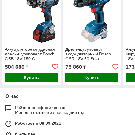
Аккумуляторная ударная
Дрель-шуруповёрт
Акк
дрель-шуруповерт Bosch
аккумуляторный Bosch
шур
GSB 18V-150 C
GSR 18V-50 Solo
18V-
06019J5105
06019H5006
Solo
504 680
75 860
173
₸
₸
Купить
Купить
О нас
Рейтинг не сформирован
Менее 5 отзывов за последний год
Работает с 06.09.2021
г. Атырау