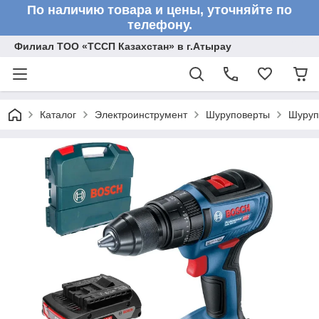
По наличию товара и цены, уточняйте по
телефону.
Филиал ТОО «ТССП Казахстан» в г.Атырау
Каталог
Электроинструмент
Шуруповерты
Шуруп