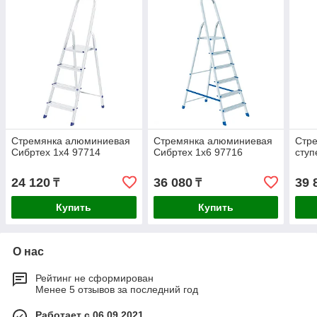
Стремянка алюминиевая
Стремянка алюминиевая
Стр
Сибртех 1х4 97714
Сибртех 1х6 97716
ступ
24 120
36 080
39 
₸
₸
Купить
Купить
О нас
Рейтинг не сформирован
Менее 5 отзывов за последний год
Работает с 06.09.2021