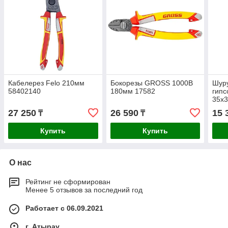
Кабелерез Felo 210мм
Бокорезы GROSS 1000В
Шуру
58402140
180мм 17582
гипс
35х3
DWF
27 250
26 590
15 
₸
₸
Купить
Купить
О нас
Рейтинг не сформирован
Менее 5 отзывов за последний год
Работает с 06.09.2021
г. Атырау