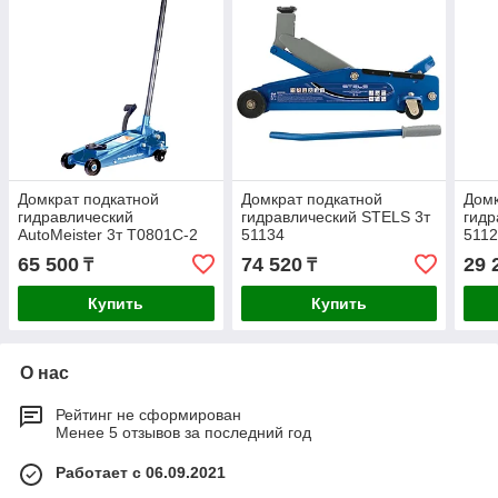
Домкрат подкатной
Домкрат подкатной
Домк
гидравлический
гидравлический STELS 3т
гидр
AutoMeister 3т T0801C-2
51134
511
65 500
74 520
29 
₸
₸
Купить
Купить
О нас
Рейтинг не сформирован
Менее 5 отзывов за последний год
Работает с 06.09.2021