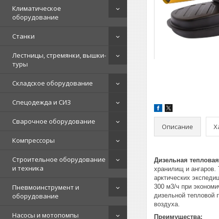
Климатическое
оборудование
Станки
Лестницы, стремянки, вышки-
туры
Складское оборудование
Спецодежда и СИЗ
Сварочное оборудование
Описание
Х
Компрессоры
Строительное оборудование
Дизельная тепловая
и техника
хранилищ и ангаров.
арктических экспеди
Пневмоинструмент и
300 м3/ч при экономи
оборудование
дизельной тепловой 
воздуха.
Насосы и мотопомпы
Преимущества: