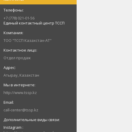
+7 (778) 021-01-56
Единый контактный центр ТССП
ТОО "ТССП Казахстан-АТ"
Отдел продаж
Атырау, Казахстан
http://www.tssp.kz
call-center@tssp.kz
Instagram