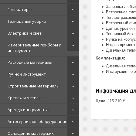
Заправка любым
Генераторы
Встроенная сис
Теплоотражающи
Техника для уборки
Встроенный фил
Датчик уровня 
Электрика и свет
Топливный бак-
Ручка на корпус
Измерительные приборы и
Нагрев прямого
инструмент
Дизельная тепл
Комплектация:
Расходные материалы
Дизельная тепло
Инструкция по э
Ручной инструмент
Строительные материалы
Информация дл
Крепеж и метизы
Цена:
115 210 ₸
Аренда инструмента
Автосервисное оборудование
Оснащение мастерских