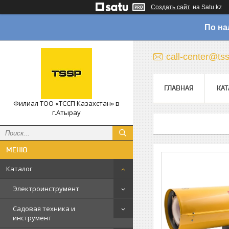
Создать сайт
на Satu.kz
По на
call-center@ts
ГЛАВНАЯ
КАТ
Филиал ТОО «ТССП Казахстан» в
г.Атырау
Каталог
Электроинструмент
Садовая техника и
инструмент