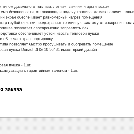
 типом дизельного топлива: летним, зимним и арктическим
тема безопасности, отключающая подачу топлива: датчик наличия пламе
й экран обеспечивает равномерный нагрев помещения
ьтр грубой очистки предохраняет топливную систему от засорения част
топлива позволяет своевременно заправлять бак
подставка обеспечивает устойчивость тепловой пушки
е облегчает транспортировку
 типа позволяет быстро просушивать и обогревать помещение
овая пушка Denzel DHG-10 96481 имеет яркий дизайн
вая пушка - 1шт.
ксплуатации с гарантийным талоном - 1шт.
я заказа