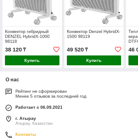
Конвектор гибридный
Конвектор Denzel HybridX-
Тепл
DENZEL HybridX-1000
1500 98119
кера
98118
DTFC
дина
38 120
49 520
46 
₸
₸
Купить
Купить
О нас
Рейтинг не сформирован
Менее 5 отзывов за последний год
Работает с 06.09.2021
г. Атырау
Атырау, Казахстан
Контакты