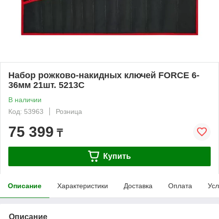
Набор рожково-накидных ключей FORCE 6-
36мм 21шт. 5213C
В наличии
Код: 53963
Розница
75 399
₸
Купить
Описание
Характеристики
Доставка
Оплата
Усл
Описание