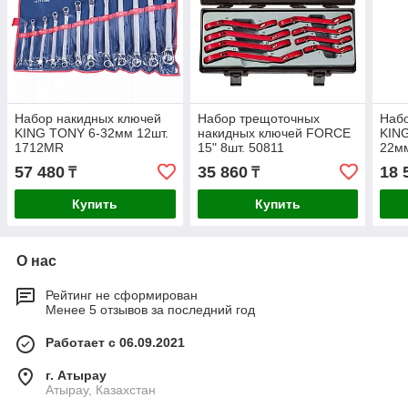
Набор накидных ключей
Набор трещоточных
Набо
KING TONY 6-32мм 12шт.
накидных ключей FORCE
KIN
1712MR
15" 8шт. 50811
22мм
57 480
35 860
18 
₸
₸
Купить
Купить
О нас
Рейтинг не сформирован
Менее 5 отзывов за последний год
Работает с 06.09.2021
г. Атырау
Атырау, Казахстан