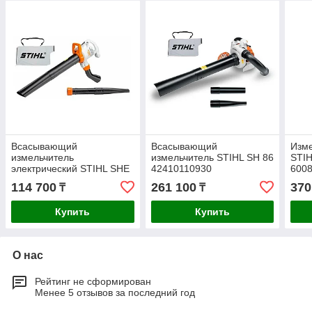
Всасывающий
Всасывающий
Изме
измельчитель
измельчитель STIHL SH 86
STI
электрический STIHL SHE
42410110930
600
71 48110110829
114 700
261 100
370
₸
₸
Купить
Купить
О нас
Рейтинг не сформирован
Менее 5 отзывов за последний год