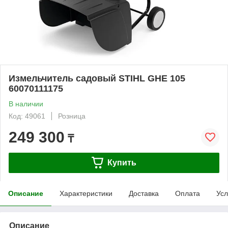
Измельчитель садовый STIHL GHE 105
60070111175
В наличии
Код: 49061
Розница
249 300
₸
Купить
Описание
Характеристики
Доставка
Оплата
Усл
Описание