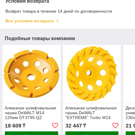
Условия возврата
Возврат товара в течение 14 дней по договоренности
Все условия возврата
Подобные товары компании
Алмазная шлифовальная
Алмазная шлифовальная
Дис
чашка DeWALT М14
чашка DeWALT
уни
125мм DT3795-QZ
"EXTREME" Turbo М14
230х
125мм DT3797-QZ
XJ
18 609
32 447
21 
₸
₸